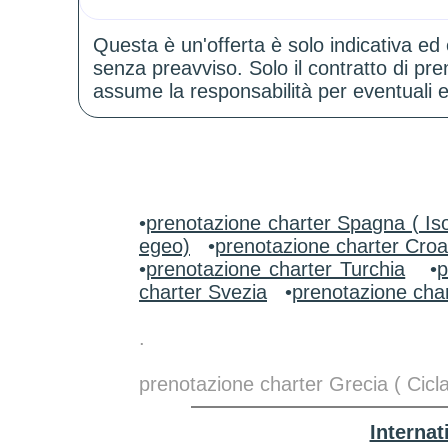
Questa è un'offerta è solo indicativa ed
senza preavviso. Solo il contratto di p
assume la responsabilità per eventuali er
•
prenotazione charter Spagna ( Iso
egeo)
•
prenotazione charter Croa
•
prenotazione charter Turchia
•
p
charter Svezia
•
prenotazione char
.
prenotazione charter Grecia ( Cicl
Interna