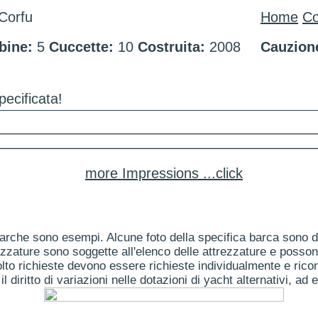
Corfu
Home
Co
bine:
5
Cuccette:
10
Costruita:
2008
Cauzion
pecificata!
more Impressions ...click
arche sono esempi. Alcune foto della specifica barca sono dis
ezzature sono soggette all'elenco delle attrezzature e posson
to richieste devono essere richieste individualmente e ricon
il diritto di variazioni nelle dotazioni di yacht alternativi, ad 