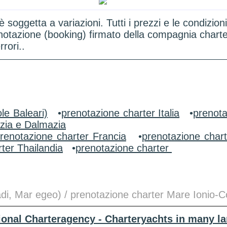
 è soggetta a variazioni. Tutti i prezzi e le condi
renotazione (booking) firmato della compagnia chart
rori..
le Baleari)
•
prenotazione charter Italia
•
prenota
zia e Dalmazia
renotazione charter Francia
•
prenotazione char
ter Thailandia
•
prenotazione charter
adi, Mar egeo) / prenotazione charter Mare Ionio-C
tional Charteragency - Charteryachts in many l