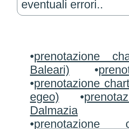
eventuali errori..
•
prenotazione ch
Baleari)
•
preno
•
prenotazione chart
egeo)
•
prenotaz
Dalmazia
•
prenotazione c