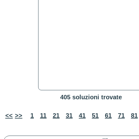
405 soluzioni trovate
<<
>>
1
11
21
31
41
51
61
71
81