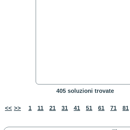
405 soluzioni trovate
<<
>>
1
11
21
31
41
51
61
71
81