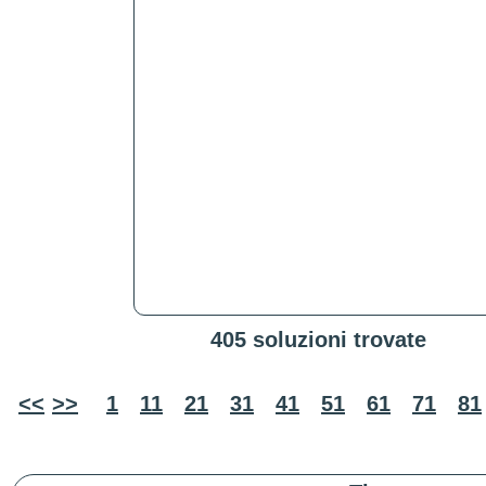
405 soluzioni trovate
<<
>>
1
11
21
31
41
51
61
71
81