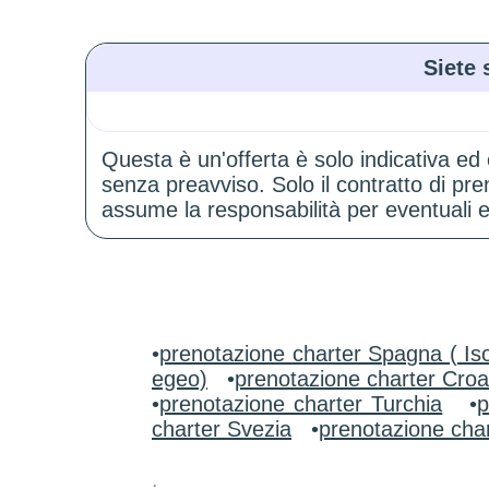
Siete 
Questa è un'offerta è solo indicativa ed
senza preavviso. Solo il contratto di p
assume la responsabilità per eventuali er
•
prenotazione charter Spagna ( Iso
egeo)
•
prenotazione charter Croa
•
prenotazione charter Turchia
•
p
charter Svezia
•
prenotazione char
.