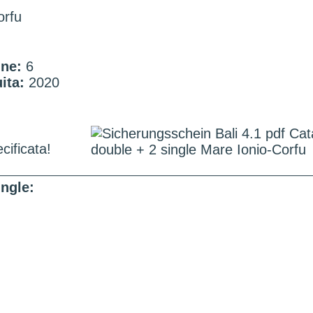
orfu
ne:
6
ita:
2020
cificata!
ingle: