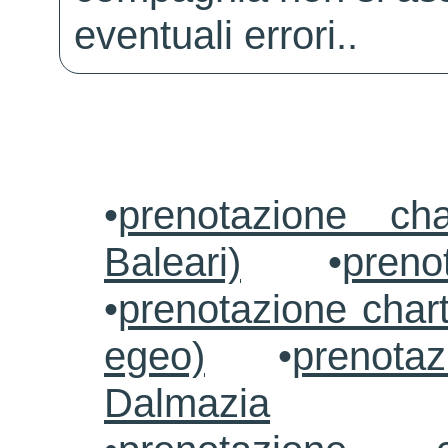
eventuali errori..
•
prenotazione ch
Baleari)
•
preno
•
prenotazione chart
egeo)
•
prenotaz
Dalmazia