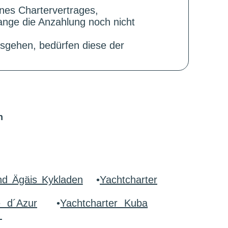
ines Chartervertrages,
ange die Anzahlung noch nicht
sgehen, bedürfen diese der
n
nd Ägäis Kykladen
•
Yachtcharter
e d´Azur
•
Yachtcharter Kuba
r