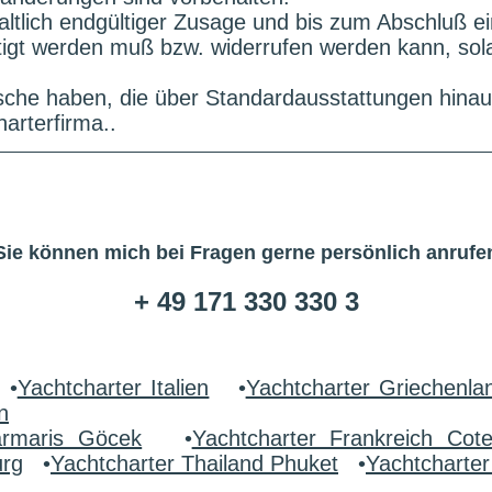
altlich endgültiger Zusage und bis zum Abschluß e
ätigt werden muß bzw. widerrufen werden kann, sol
che haben, die über Standardausstattungen hinau
arterfirma..
Sie können mich bei Fragen gerne persönlich anrufe
+ 49 171 330 330 3
•
Yachtcharter Italien
•
Yachtcharter Griechenla
n
armaris Göcek
•
Yachtcharter Frankreich Cot
urg
•
Yachtcharter Thailand Phuket
•
Yachtcharte