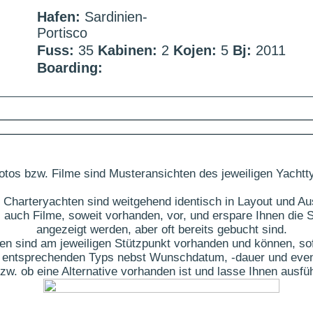
Hafen:
Sardinien-
Portisco
Fuss:
35
Kabinen:
2
Kojen:
5
Bj:
2011
Boarding:
otos bzw. Filme sind Musteransichten des jeweiligen Yachtt
 Charteryachten sind weitgehend identisch in Layout und Au
 auch Filme, soweit vorhanden, vor, und erspare Ihnen die S
angezeigt werden, aber oft bereits gebucht sind.
ten sind am jeweiligen Stützpunkt vorhanden und können, sof
des entsprechenden Typs nebst Wunschdatum, -dauer und eve
t bzw. ob eine Alternative vorhanden ist und lasse Ihnen aus