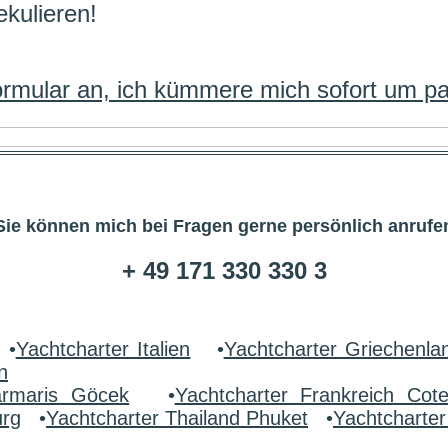
ekulieren!
Formular an, ich kümmere mich sofort um p
Sie können mich bei Fragen gerne persönlich anrufe
+ 49 171 330 330 3
•
Yachtcharter Italien
•
Yachtcharter Griechenla
n
armaris Göcek
•
Yachtcharter Frankreich Cot
urg
•
Yachtcharter Thailand Phuket
•
Yachtcharte