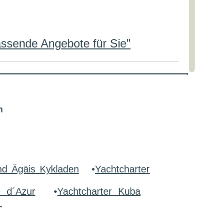
assende Angebote für Sie"
n
nd Ägäis Kykladen
•
Yachtcharter
e d´Azur
•
Yachtcharter Kuba
r