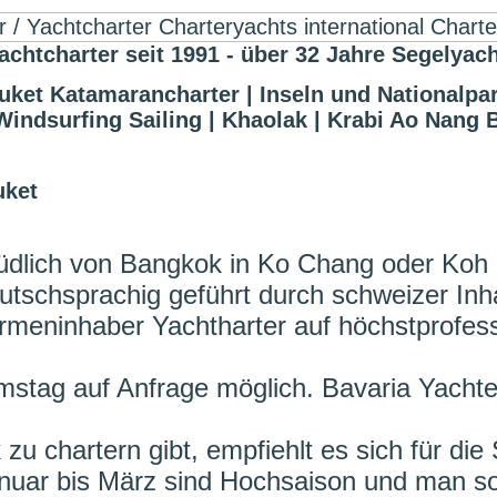
harter seit 1991 - über 32 Jahre Segelyach
uket Katamarancharter | Inseln und Nationalpar
Windsurfing Sailing | Khaolak | Krabi Ao Nang 
uket
 südlich von Bangkok in Ko Chang oder Koh
deutschsprachig geführt durch schweizer I
irmeninhaber Yachtharter auf höchstprofes
amstag auf Anfrage möglich. Bavaria Yach
zu chartern gibt, empfiehlt es sich für di
nuar bis März sind Hochsaison und man sol