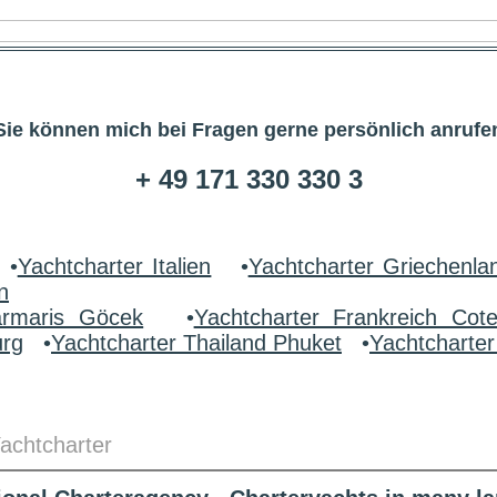
Sie können mich bei Fragen gerne persönlich anrufe
+ 49 171 330 330 3
•
Yachtcharter Italien
•
Yachtcharter Griechenla
n
armaris Göcek
•
Yachtcharter Frankreich Cot
urg
•
Yachtcharter Thailand Phuket
•
Yachtcharte
Yachtcharter