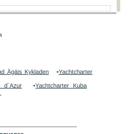
n
nd Ägäis Kykladen
•
Yachtcharter
e d´Azur
•
Yachtcharter Kuba
r