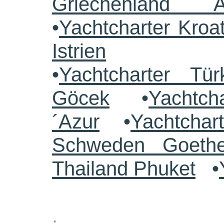
Griechenland 
•
Yachtcharter Kroa
Istrien
•
Yachtcharter Tü
Göcek
•
Yachtch
´Azur
•
Yachtchar
Schweden Goethe
Thailand Phuket
•
.