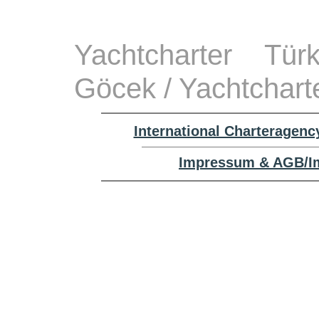
Yachtcharter Tü
Göcek / Yachtchart
International Charteragenc
Impressum & AGB/Im