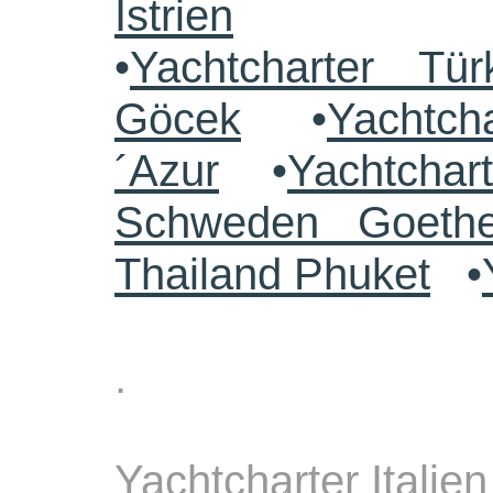
Istrien
•
Yachtcharter Tü
Göcek
•
Yachtch
´Azur
•
Yachtchar
Schweden Goethe
Thailand Phuket
•
.
Yachtcharter Italien