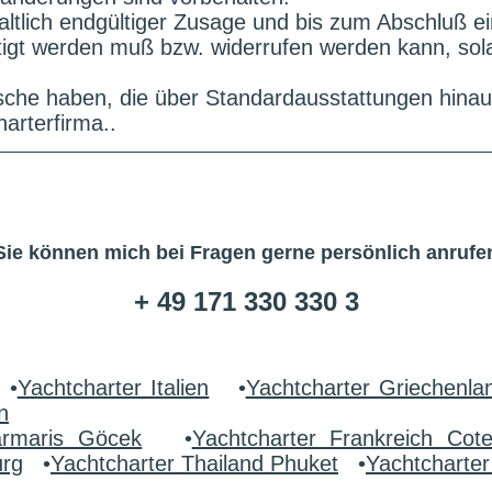
altlich endgültiger Zusage und bis zum Abschluß e
ätigt werden muß bzw. widerrufen werden kann, sol
che haben, die über Standardausstattungen hinau
arterfirma..
Sie können mich bei Fragen gerne persönlich anrufe
+ 49 171 330 330 3
•
Yachtcharter Italien
•
Yachtcharter Griechenla
n
armaris Göcek
•
Yachtcharter Frankreich Cot
urg
•
Yachtcharter Thailand Phuket
•
Yachtcharte