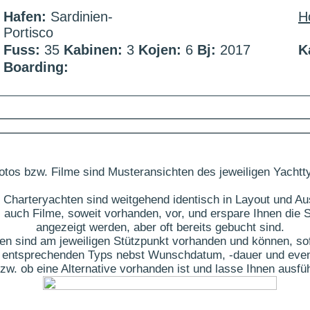
Hafen:
Sardinien-
H
Portisco
Fuss:
35
Kabinen:
3
Kojen:
6
Bj:
2017
K
Boarding:
otos bzw. Filme sind Musteransichten des jeweiligen Yachtt
 Charteryachten sind weitgehend identisch in Layout und Au
 auch Filme, soweit vorhanden, vor, und erspare Ihnen die S
angezeigt werden, aber oft bereits gebucht sind.
ten sind am jeweiligen Stützpunkt vorhanden und können, sof
des entsprechenden Typs nebst Wunschdatum, -dauer und eve
t bzw. ob eine Alternative vorhanden ist und lasse Ihnen aus