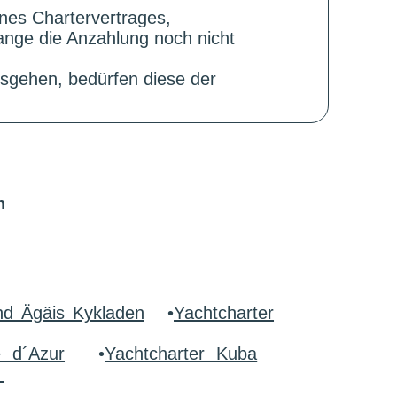
ines Chartervertrages,
ange die Anzahlung noch nicht
sgehen, bedürfen diese der
n
nd Ägäis Kykladen
•
Yachtcharter
e d´Azur
•
Yachtcharter Kuba
r