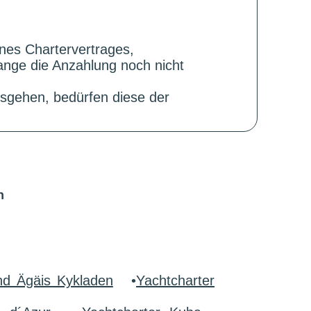
ines Chartervertrages,
ange die Anzahlung noch nicht
sgehen, bedürfen diese der
n
nd Ägäis Kykladen
•
Yachtcharter