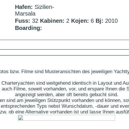
Hafen:
Sizilien-
Marsala
Fuss:
32
Kabinen:
2
Kojen:
6
Bj:
2010
Boarding:
otos bzw. Filme sind Musteransichten des jeweiligen Yachtt
 Charteryachten sind weitgehend identisch in Layout und Au
 auch Filme, soweit vorhanden, vor, und erspare Ihnen die S
angezeigt werden, aber oft bereits gebucht sind.
ten sind am jeweiligen Stützpunkt vorhanden und können, sof
des entsprechenden Typs nebst Wunschdatum, -dauer und eve
t bzw. ob eine Alternative vorhanden ist und lasse Ihnen aus