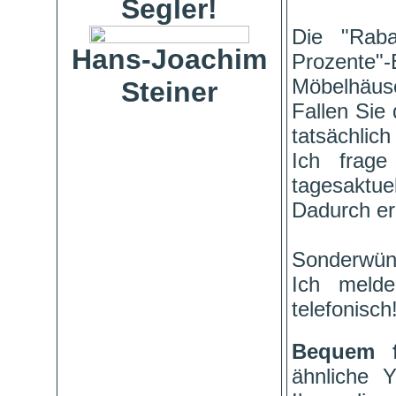
Segler!
Die "Raba
Hans-Joachim
Prozente"
Möbelhäuse
Steiner
Fallen Sie 
tatsächlich
Ich frage
tagesaktuel
Dadurch er
Sonderwün
Ich meld
telefonisch
Bequem 
ähnliche 