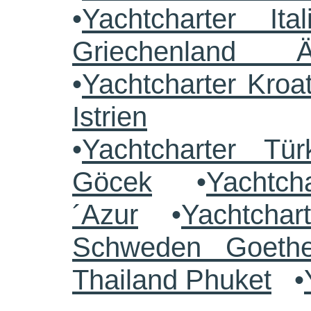
•
Yachtcharter Ital
Griechenland 
•
Yachtcharter Kroa
Istrien
•
Yachtcharter Tü
Göcek
•
Yachtch
´Azur
•
Yachtchar
Schweden Goethe
Thailand Phuket
•