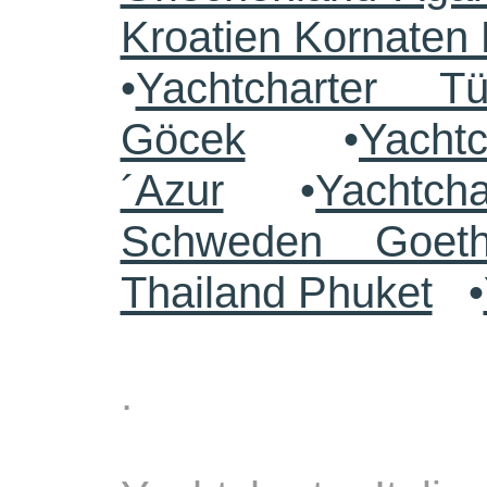
Kroatien Kornaten 
•
Yachtcharter 
Göcek
•
Yacht
´Azur
•
Yachtch
Schweden Goeth
Thailand Phuket
•
.