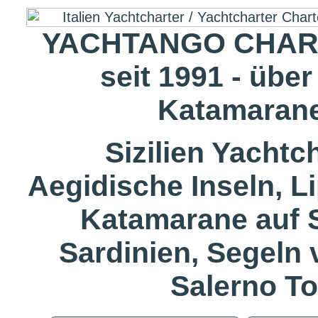
YACHTANGO CHART
seit 1991 - übe
Katamarane
Sizilien Yachtc
Aegidische Inseln, L
Katamarane auf 
Sardinien, Segeln
Salerno T