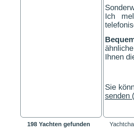
Sonderw
Ich me
telefonis
Beque
ähnlich
Ihnen di
Sie kön
senden (
198 Yachten gefunden
Yachtchar