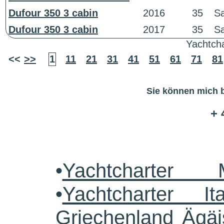
Dufour 350 3 cabin
2016
35
Sa
Dufour 350 3 cabin
2017
35
Sa
Yachtcha
<<
>>
1
11
21
31
41
51
61
71
81
Sie können mich b
+ 
•
Yachtcharter 
•
Yachtcharter Ita
Griechenland Ägäi