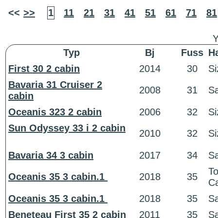
<<
>>
1
11
21
31
41
51
61
71
81
Y
Typ
Bj
Fuss
H
First 30 2 cabin
2014
30
Si
Bavaria 31 Cruiser 2
2008
31
Sa
cabin
Oceanis 323 2 cabin
2006
32
Si
Sun Odyssey 33 i 2 cabin
2010
32
Si
Bavaria 34 3 cabin
2017
34
Sa
T
Oceanis 35 3 cabin.1
2018
35
Ca
Oceanis 35 3 cabin.1
2018
35
Sa
Beneteau First 35 2 cabin
2011
35
Sa