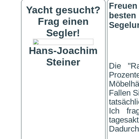
Freuen 
Yacht gesucht?
beste
Frag einen
Segelur
Segler!
Hans-Joachim
Steiner
Die "Ra
Prozent
Möbelhä
Fallen S
tatsächl
Ich fra
tagesakt
Dadurch 