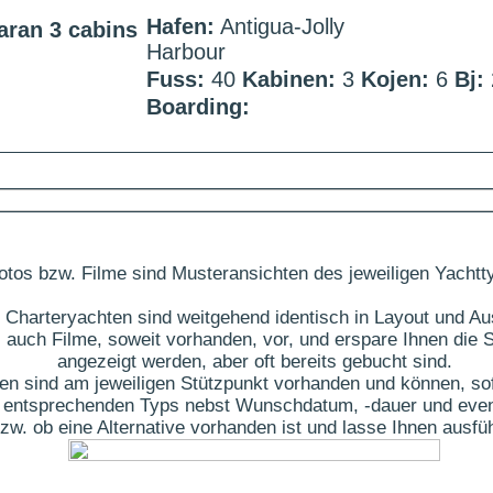
Hafen:
Antigua-Jolly
aran 3 cabins
Harbour
Fuss:
40
Kabinen:
3
Kojen:
6
Bj:
Boarding:
otos bzw. Filme sind Musteransichten des jeweiligen Yachtt
 Charteryachten sind weitgehend identisch in Layout und Au
 auch Filme, soweit vorhanden, vor, und erspare Ihnen die S
angezeigt werden, aber oft bereits gebucht sind.
ten sind am jeweiligen Stützpunkt vorhanden und können, sof
des entsprechenden Typs nebst Wunschdatum, -dauer und eve
t bzw. ob eine Alternative vorhanden ist und lasse Ihnen aus