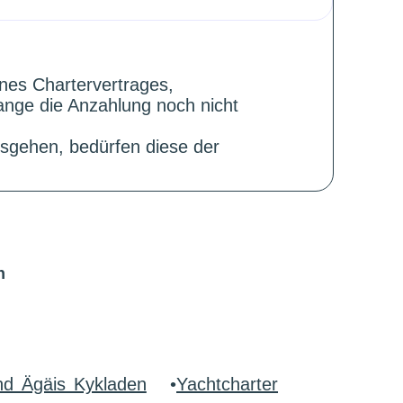
ines Chartervertrages,
ange die Anzahlung noch nicht
sgehen, bedürfen diese der
n
nd Ägäis Kykladen
•
Yachtcharter