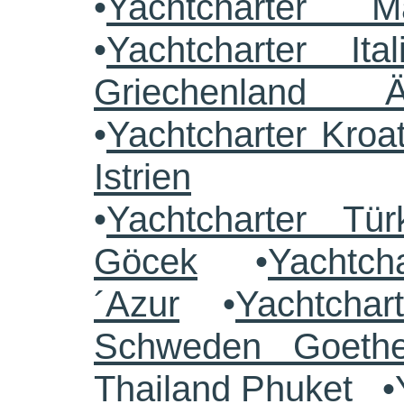
•
Yachtcharter M
•
Yachtcharter Ital
Griechenland 
•
Yachtcharter Kroa
Istrien
•
Yachtcharter Tü
Göcek
•
Yachtch
´Azur
•
Yachtchar
Schweden Goethe
Thailand Phuket
•