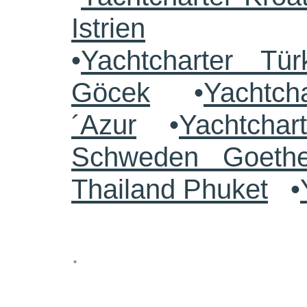
Istrien
•
Yachtcharter Tü
Göcek
•
Yachtch
´Azur
•
Yachtchar
Schweden Goethe
Thailand Phuket
•
.