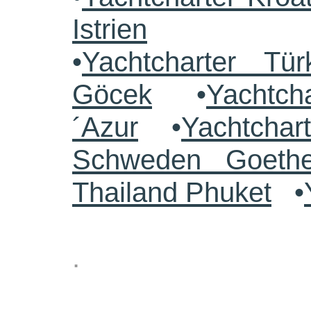
Istrien
•
Yachtcharter Tü
Göcek
•
Yachtch
´Azur
•
Yachtchar
Schweden Goethe
Thailand Phuket
•
.