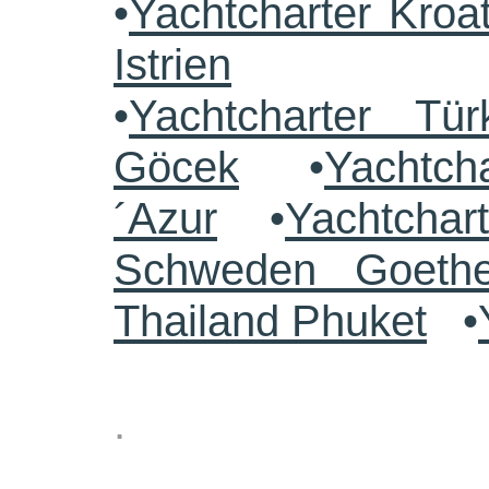
•
Yachtcharter Kroa
Istrien
•
Yachtcharter Tü
Göcek
•
Yachtch
´Azur
•
Yachtchar
Schweden Goethe
Thailand Phuket
•
.