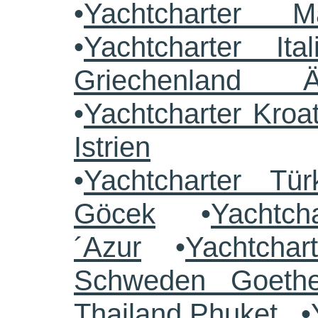
•
Yachtcharter M
•
Yachtcharter Ital
Griechenland 
•
Yachtcharter Kroa
Istrien
•
Yachtcharter Tü
Göcek
•
Yachtch
´Azur
•
Yachtchar
Schweden Goethe
Thailand Phuket
•