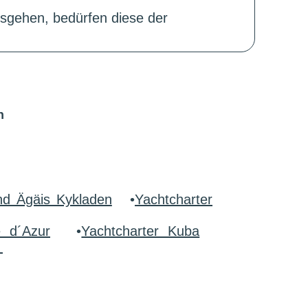
sgehen, bedürfen diese der
n
nd Ägäis Kykladen
•
Yachtcharter
e d´Azur
•
Yachtcharter Kuba
r