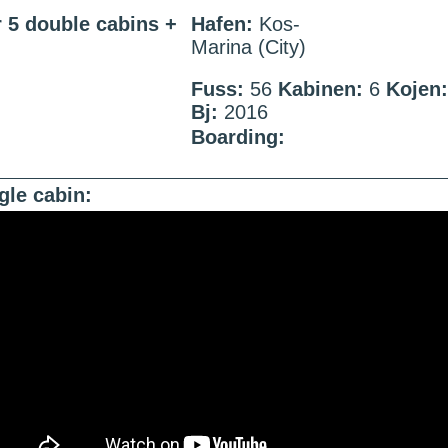
 5 double cabins +
Hafen:
Kos-
Marina (City)
Fuss:
56
Kabinen:
6
Kojen
Bj:
2016
Boarding:
gle cabin: