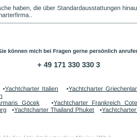
che haben, die über Standardausstattungen hinau
arterfirma..
Sie können mich bei Fragen gerne persönlich anrufe
+ 49 171 330 330 3
•
Yachtcharter Italien
•
Yachtcharter Griechenla
n
armaris Göcek
•
Yachtcharter Frankreich Cot
urg
•
Yachtcharter Thailand Phuket
•
Yachtcharte