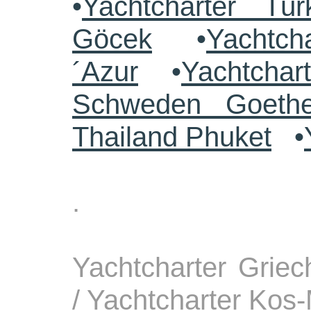
•
Yachtcharter Tü
Göcek
•
Yachtch
´Azur
•
Yachtchar
Schweden Goethe
Thailand Phuket
•
.
Yachtcharter Grie
/ Yachtcharter Kos-