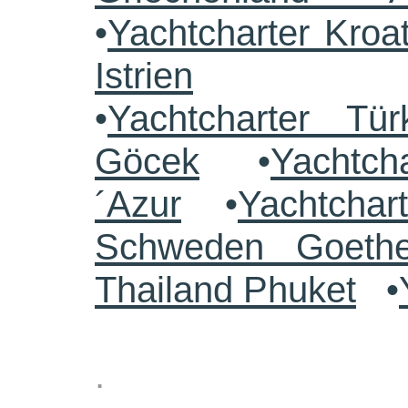
•
Yachtcharter Kroa
Istrien
•
Yachtcharter Tü
Göcek
•
Yachtch
´Azur
•
Yachtchar
Schweden Goethe
Thailand Phuket
•
.