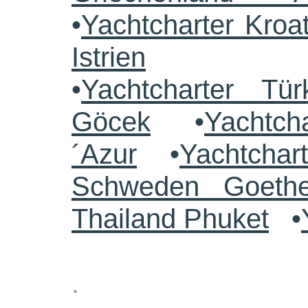
•
Yachtcharter Kroa
Istrien
•
Yachtcharter Tü
Göcek
•
Yachtch
´Azur
•
Yachtchar
Schweden Goethe
Thailand Phuket
•
.