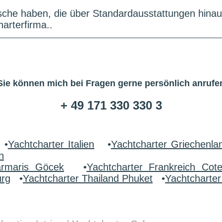
che haben, die über Standardausstattungen hinau
arterfirma..
Sie können mich bei Fragen gerne persönlich anrufe
+ 49 171 330 330 3
•
Yachtcharter Italien
•
Yachtcharter Griechenla
n
armaris Göcek
•
Yachtcharter Frankreich Cot
urg
•
Yachtcharter Thailand Phuket
•
Yachtcharte