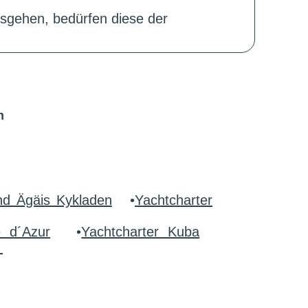
sgehen, bedürfen diese der
n
nd Ägäis Kykladen
•
Yachtcharter
e d´Azur
•
Yachtcharter Kuba
r