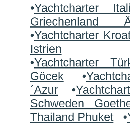
•
Yachtcharter Ital
Griechenland 
•
Yachtcharter Kroa
Istrien
•
Yachtcharter Tü
Göcek
•
Yachtch
´Azur
•
Yachtchar
Schweden Goethe
Thailand Phuket
•