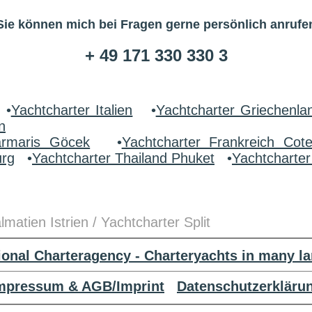
Sie können mich bei Fragen gerne persönlich anrufe
+ 49 171 330 330 3
•
Yachtcharter Italien
•
Yachtcharter Griechenla
n
armaris Göcek
•
Yachtcharter Frankreich Cot
urg
•
Yachtcharter Thailand Phuket
•
Yachtcharte
matien Istrien / Yachtcharter Split
tional Charteragency - Charteryachts in many l
mpressum & AGB/Imprint
Datenschutzerkläru