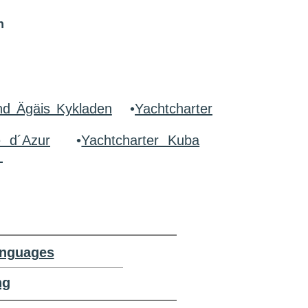
n
nd Ägäis Kykladen
•
Yachtcharter
e d´Azur
•
Yachtcharter Kuba
r
anguages
ng