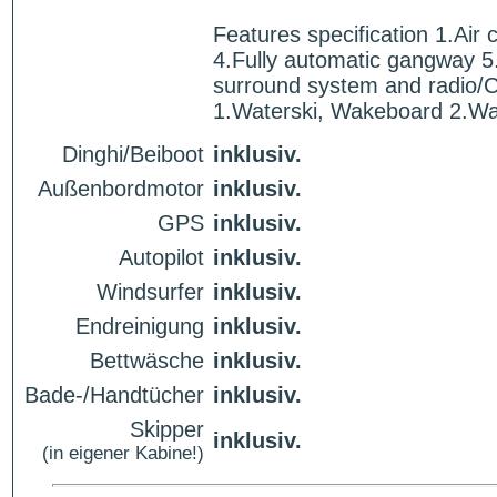
Features specification 1.Air
4.Fully automatic gangway 5
surround system and radio/CD
1.Waterski, Wakeboard 2.Wa
Dinghi/Beiboot
inklusiv.
Außenbordmotor
inklusiv.
GPS
inklusiv.
Autopilot
inklusiv.
Windsurfer
inklusiv.
Endreinigung
inklusiv.
Bettwäsche
inklusiv.
Bade-/Handtücher
inklusiv.
Skipper
inklusiv.
(in eigener Kabine!)