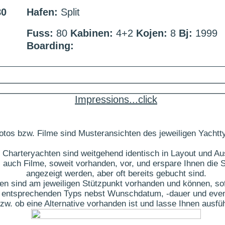
80
Hafen:
Split
Fuss:
80
Kabinen:
4+2
Kojen:
8
Bj:
1999
Boarding:
Impressions...click
otos bzw. Filme sind Musteransichten des jeweiligen Yachtt
 Charteryachten sind weitgehend identisch in Layout und Au
 auch Filme, soweit vorhanden, vor, und erspare Ihnen die S
angezeigt werden, aber oft bereits gebucht sind.
ten sind am jeweiligen Stützpunkt vorhanden und können, sof
des entsprechenden Typs nebst Wunschdatum, -dauer und eve
t bzw. ob eine Alternative vorhanden ist und lasse Ihnen aus