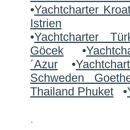
•
Yachtcharter Kroa
Istrien
•
Yachtcharter Tü
Göcek
•
Yachtch
´Azur
•
Yachtchar
Schweden Goethe
Thailand Phuket
•
.