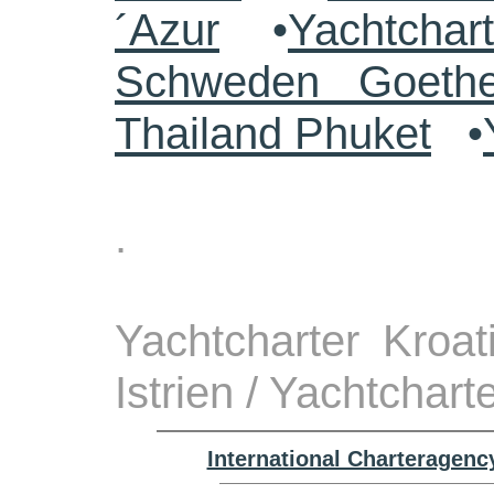
´Azur
•
Yachtchar
Schweden Goethe
Thailand Phuket
•
.
Yachtcharter Kroa
Istrien / Yachtchart
International Charteragenc