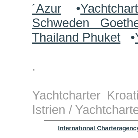
´Azur
•
Yachtchar
Schweden Goethe
Thailand Phuket
•
.
Yachtcharter Kroa
Istrien / Yachtchar
International Charteragenc