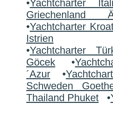
•
Yachtcharter Ital
Griechenland 
•
Yachtcharter Kroa
Istrien
•
Yachtcharter Tü
Göcek
•
Yachtch
´Azur
•
Yachtchar
Schweden Goethe
Thailand Phuket
•