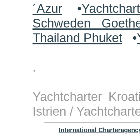
´Azur
•
Yachtchar
Schweden Goethe
Thailand Phuket
•
.
Yachtcharter Kroa
Istrien / Yachtchart
International Charteragenc