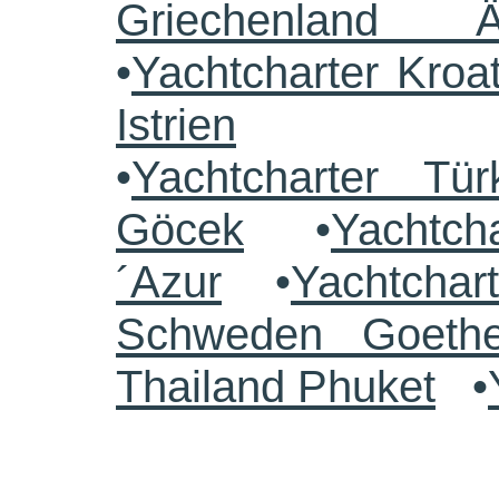
Griechenland 
•
Yachtcharter Kroa
Istrien
•
Yachtcharter Tü
Göcek
•
Yachtch
´Azur
•
Yachtchar
Schweden Goethe
Thailand Phuket
•
.