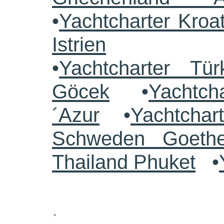
•
Yachtcharter Kroa
Istrien
•
Yachtcharter Tü
Göcek
•
Yachtch
´Azur
•
Yachtchar
Schweden Goethe
Thailand Phuket
•
.