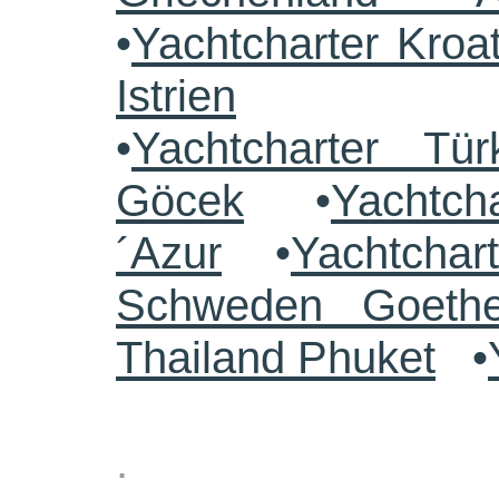
•
Yachtcharter Kroa
Istrien
•
Yachtcharter Tü
Göcek
•
Yachtch
´Azur
•
Yachtchar
Schweden Goethe
Thailand Phuket
•
.