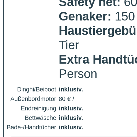
Safety net:
60
Genaker:
150
Haustiergebü
Tier
Extra Handtü
Person
Dinghi/Beiboot
inklusiv.
Außenbordmotor
80 € /
Endreinigung
inklusiv.
Bettwäsche
inklusiv.
Bade-/Handtücher
inklusiv.