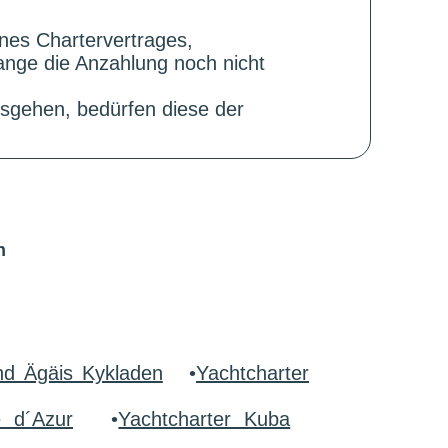
ines Chartervertrages,
ange die Anzahlung noch nicht
sgehen, bedürfen diese der
n
nd Ägäis Kykladen
•
Yachtcharter
e d´Azur
•
Yachtcharter Kuba
r