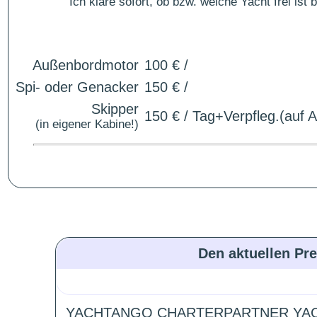
Ich kläre sofort, ob bzw. welche Yacht frei is
Außenbordmotor
100 € /
Spi- oder Genacker
150 € /
Skipper
150 € / Tag+Verpfleg.(auf 
(in eigener Kabine!)
Den aktuellen Pre
YACHTANGO CHARTERPARTNER YAC