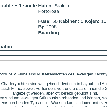
ouble + 1 single
Hafen:
Sizilien-
Portorosa
Fuss:
50
Kabinen:
6
Kojen:
10
Bj:
2008
Boarding:
cabin:
otos bzw. Filme sind Musteransichten des jeweiligen Yachtt
 Charteryachten sind weitgehend identisch in Layout und Au
 auch Filme, soweit vorhanden, vor, und erspare Ihnen die S
angezeigt werden, aber oft bereits gebucht sind.
ten sind am jeweiligen Stützpunkt vorhanden und können, sof
des entsprechenden Typs nebst Wunschdatum, -dauer und eve