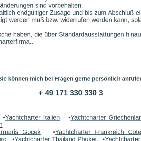
änderungen sind vorbehalten.
altlich endgültiger Zusage und bis zum Abschluß e
ätigt werden muß bzw. widerrufen werden kann, sol
che haben, die über Standardausstattungen hinau
arterfirma..
Sie können mich bei Fragen gerne persönlich anrufe
+ 49 171 330 330 3
•
Yachtcharter Italien
•
Yachtcharter Griechenla
n
armaris Göcek
•
Yachtcharter Frankreich Cot
urg
•
Yachtcharter Thailand Phuket
•
Yachtcharte