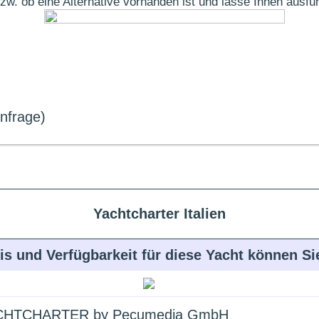
t bzw. ob eine Alternative vorhanden ist und lasse Ihnen aus
Anfrage)
Yachtcharter Italien
is und Verfügbarkeit für diese Yacht können S
HTCHARTER by Pecumedia GmbH