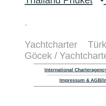
Thailand Phuket
•
.
Yachtcharter Tü
Göcek / Yachtchart
International Charteragenc
Impressum & AGB/Im