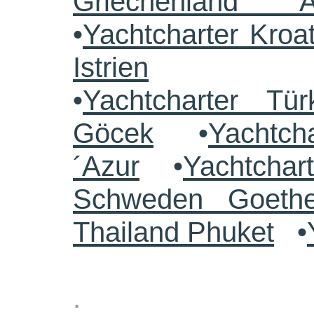
Griechenland 
•
Yachtcharter Kroa
Istrien
•
Yachtcharter Tü
Göcek
•
Yachtch
´Azur
•
Yachtchar
Schweden Goethe
Thailand Phuket
•
.