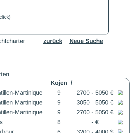
lick)
chtcharter
zurück
Neue Suche
rten
Kojen
/
illen-Martinique
9
2700 - 5050 €
illen-Martinique
9
3050 - 5050 €
illen-Martinique
9
2700 - 5050 €
s
8
- €
arbour
6
3200 - 4000 $