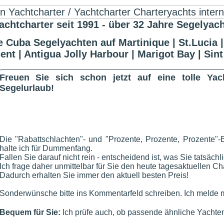
harter seit 1991 - über 32 Jahre Segelyach
 Cuba Segelyachten auf Martinique | St.Lucia |
ent | Antigua Jolly Harbour | Marigot Bay | Sint
Freuen Sie sich schon jetzt auf eine tolle Ya
Segelurlaub!
Die "Rabattschlachten"- und "Prozente, Prozente, Prozente"-
halte ich für Dummenfang.
Fallen Sie darauf nicht rein - entscheidend ist, was Sie tatsächl
Ich frage daher unmittelbar für Sie den heute tagesaktuellen Cha
Dadurch erhalten Sie immer den aktuell besten Preis!
Sonderwünsche bitte ins Kommentarfeld schreiben. Ich melde m
Bequem für Sie:
Ich prüfe auch, ob passende ähnliche Yachten 