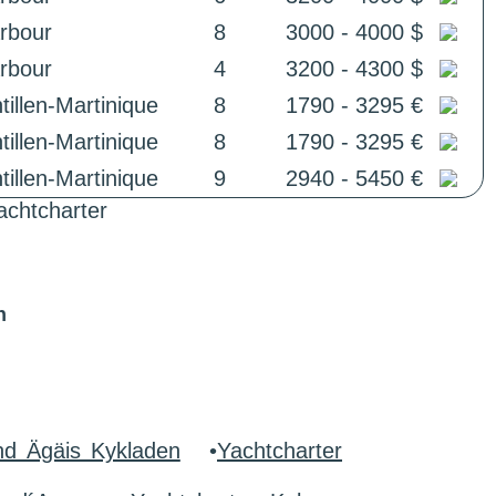
arbour
8
3000 - 4000 $
arbour
4
3200 - 4300 $
illen-Martinique
8
1790 - 3295 €
illen-Martinique
8
1790 - 3295 €
illen-Martinique
9
2940 - 5450 €
achtcharter
n
nd Ägäis Kykladen
•
Yachtcharter