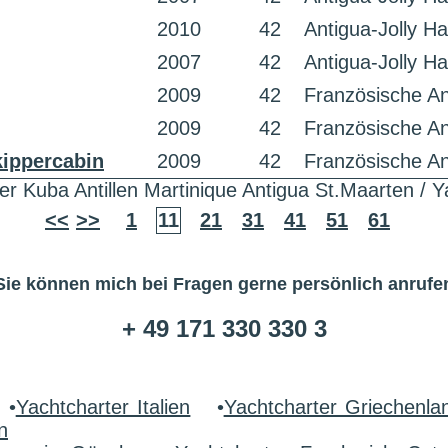
2010
42
Antigua-Jolly H
2007
42
Antigua-Jolly H
2009
42
Französische Ant
2009
42
Französische Ant
kippercabin
2009
42
Französische Ant
er Kuba Antillen Martinique Antigua St.Maarten / Y
<<
>>
1
11
21
31
41
51
61
Sie können mich bei Fragen gerne persönlich anrufe
+ 49 171 330 330 3
•
Yachtcharter Italien
•
Yachtcharter Griechenla
n