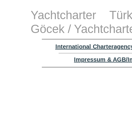
Yachtcharter Tü
Göcek / Yachtchart
International Charteragenc
Impressum & AGB/Im