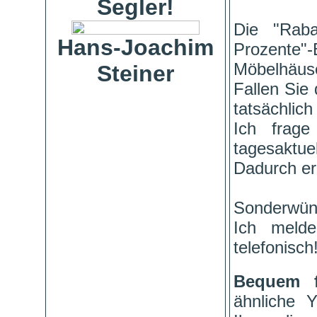
Segler!
Die "Raba
Hans-Joachim
Prozente"
Möbelhäuse
Steiner
Fallen Sie 
tatsächlich
Ich frage
tagesaktuel
Dadurch er
Sonderwün
Ich meld
telefonisch
Bequem 
ähnliche 