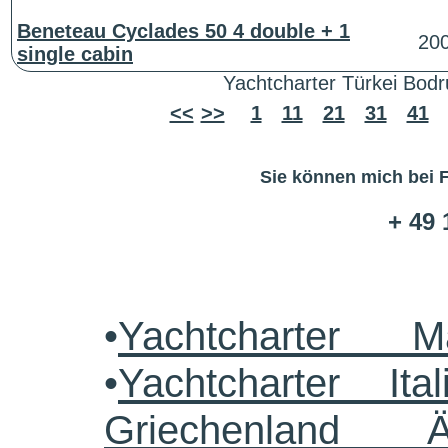
Beneteau Cyclades 50 4 double + 1
20
single cabin
Yachtcharter Türkei Bod
<<
>>
1
11
21
31
41
Sie können mich bei 
+ 49 
•
Yachtcharter M
•
Yachtcharter Ital
Griechenland 