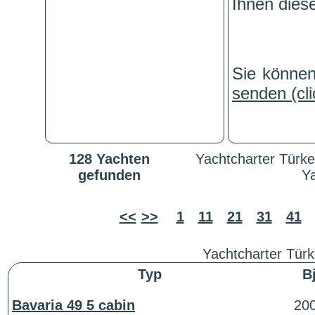
Ihnen dies
Sie könne
senden (cli
128 Yachten
Yachtcharter Türk
gefunden
Ya
<<
>>
1
11
21
31
41
Yachtcharter Tür
Typ
B
Bavaria 49 5 cabin
20