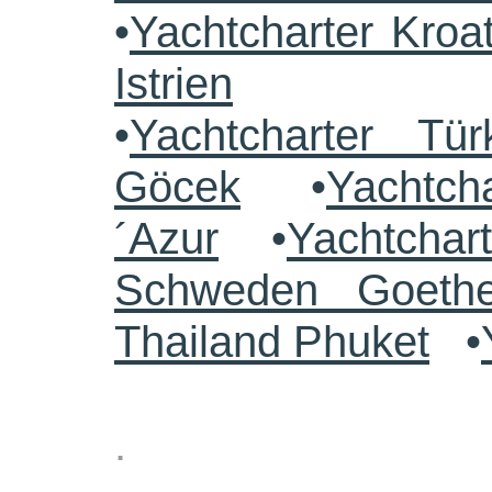
•
Yachtcharter Kroa
Istrien
•
Yachtcharter Tü
Göcek
•
Yachtch
´Azur
•
Yachtchar
Schweden Goethe
Thailand Phuket
•
.