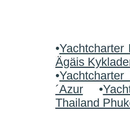
•
Yachtcharter 
Ägäis Kyklade
•
Yachtcharte
´Azur
•
Yach
Thailand Phuk