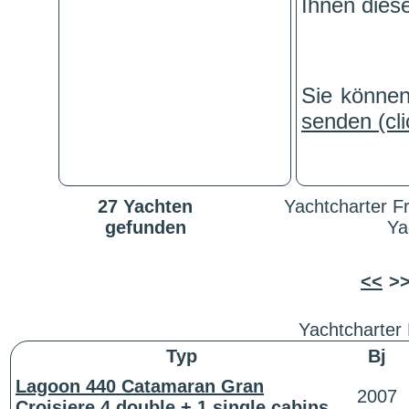
Ihnen dies
Sie könne
senden (cli
27 Yachten
Yachtcharter F
gefunden
Ya
<<
>
Yachtcharter
Typ
Bj
Lagoon 440 Catamaran Gran
2007
Croisiere 4 double + 1 single cabins