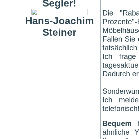
Segler!
Die "Raba
Hans-Joachim
Prozente"
Möbelhäuse
Steiner
Fallen Sie 
tatsächlich
Ich frage
tagesaktuel
Dadurch er
Sonderwün
Ich meld
telefonisch
Bequem 
ähnliche 