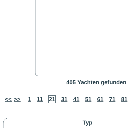
405 Yachten gefunden
<<
>>
1
11
21
31
41
51
61
71
81
Typ