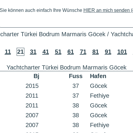
Sie können auch einfach Ihre Wünsche
HIER an mich senden (c
charter Türkei Bodrum Marmaris Göcek / Yachtcha
11
21
31
41
51
61
71
81
91
101
Yachtcharter Türkei Bodrum Marmaris Göcek
Bj
Fuss
Hafen
2015
37
Göcek
2011
37
Fethiye
2011
38
Göcek
2007
38
Göcek
2007
38
Fethiye