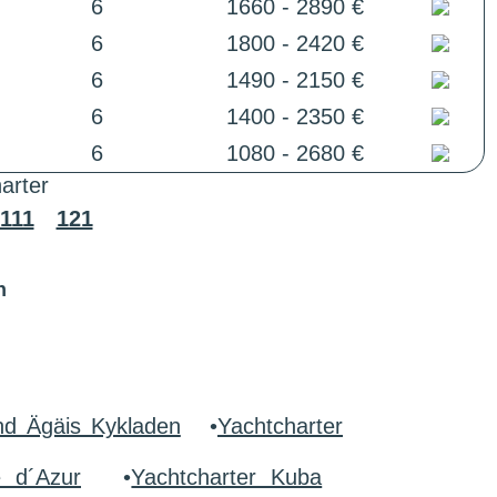
6
1660 - 2890 €
6
1800 - 2420 €
6
1490 - 2150 €
6
1400 - 2350 €
6
1080 - 2680 €
arter
111
121
n
nd Ägäis Kykladen
•
Yachtcharter
e d´Azur
•
Yachtcharter Kuba