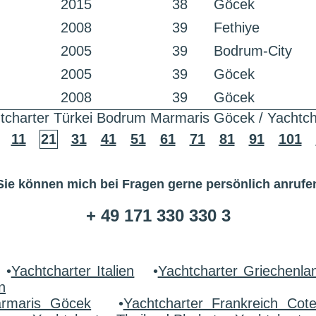
2015
38
Göcek
2008
39
Fethiye
2005
39
Bodrum-City
2005
39
Göcek
2008
39
Göcek
tcharter Türkei Bodrum Marmaris Göcek / Yachtch
11
21
31
41
51
61
71
81
91
101
Sie können mich bei Fragen gerne persönlich anrufe
+ 49 171 330 330 3
•
Yachtcharter Italien
•
Yachtcharter Griechenla
n
armaris Göcek
•
Yachtcharter Frankreich Cot