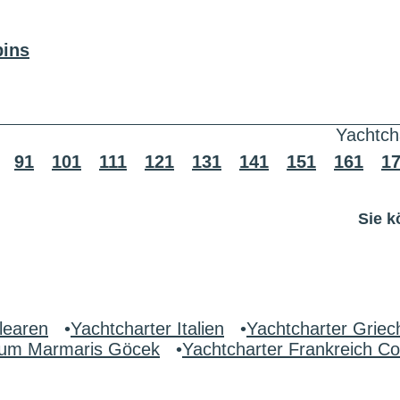
bins
Yachtch
91
101
111
121
131
141
151
161
1
Sie k
learen
•
Yachtcharter Italien
•
Yachtcharter Griec
drum Marmaris Göcek
•
Yachtcharter Frankreich Co