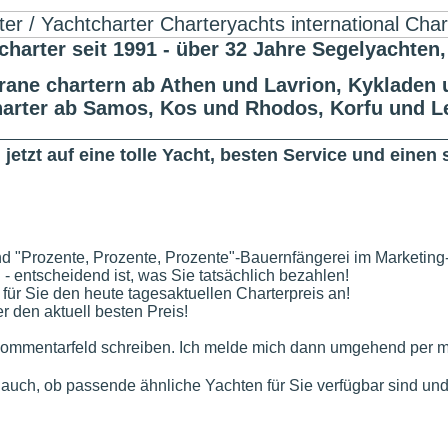
er seit 1991 - über 32 Jahre Segelyachten,
ane chartern ab Athen und Lavrion, Kykladen u
harter ab Samos, Kos und Rhodos, Korfu und L
jetzt auf eine tolle Yacht, besten Service und eine
nd "Prozente, Prozente, Prozente"-Bauernfängerei im Marketing
n - entscheidend ist, was Sie tatsächlich bezahlen!
 für Sie den heute tagesaktuellen Charterpreis an!
 den aktuell besten Preis!
ommentarfeld schreiben. Ich melde mich dann umgehend per mai
e auch, ob passende ähnliche Yachten für Sie verfügbar sind und