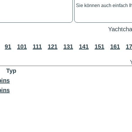
Sie können auch einfach 
Yachtcha
91
101
111
121
131
141
151
161
1
Typ
bins
bins