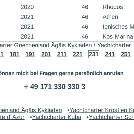
2020
46
Rhodos
2021
46
Athen
2021
46
Ionisches 
2021
46
Kos-Marina 
arter Griechenland Ägäis Kykladen / Yachtcharter
71
181
191
201
211
221
231
241
251
önnen mich bei Fragen gerne persönlich anrufen
+ 49 171 330 330 3
henland Ägäis Kykladen
•
Yachtcharter Kroatien K
te d´Azur
•
Yachtcharter Kuba
•
Yachtcharter S