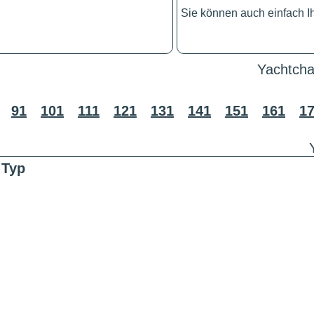
Sie können auch einfach 
Yachtcha
91
101
111
121
131
141
151
161
1
Typ