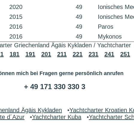
2020
49
Ionisches Me
2015
49
Ionisches Me
2016
49
Paros
2016
49
Mykonos
arter Griechenland Ägäis Kykladen / Yachtcharter
71
181
191
201
211
221
231
241
251
önnen mich bei Fragen gerne persönlich anrufen
+ 49 171 330 330 3
henland Ägäis Kykladen
•
Yachtcharter Kroatien K
te d´Azur
•
Yachtcharter Kuba
•
Yachtcharter S