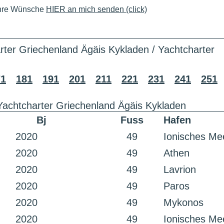
Ihre Wünsche
HIER an mich senden (click)
rter Griechenland Ägäis Kykladen / Yachtcharter
71
181
191
201
211
221
231
241
251
Yachtcharter Griechenland Ägäis Kykladen
Bj
Fuss
Hafen
2020
49
Ionisches Me
2020
49
Athen
2020
49
Lavrion
2020
49
Paros
2020
49
Mykonos
2020
49
Ionisches Me