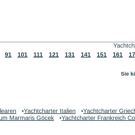
Yachtch
91
101
111
121
131
141
151
161
1
Sie k
learen
•
Yachtcharter Italien
•
Yachtcharter Griec
drum Marmaris Göcek
•
Yachtcharter Frankreich Co