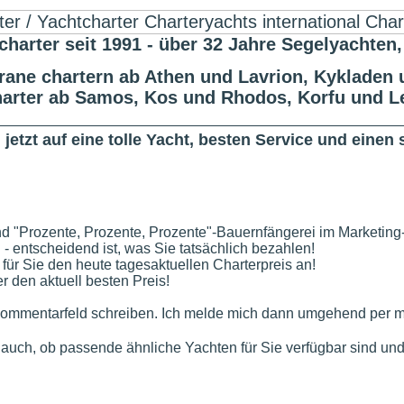
er seit 1991 - über 32 Jahre Segelyachten,
ane chartern ab Athen und Lavrion, Kykladen u
harter ab Samos, Kos und Rhodos, Korfu und L
jetzt auf eine tolle Yacht, besten Service und eine
nd "Prozente, Prozente, Prozente"-Bauernfängerei im Marketing
n - entscheidend ist, was Sie tatsächlich bezahlen!
 für Sie den heute tagesaktuellen Charterpreis an!
 den aktuell besten Preis!
ommentarfeld schreiben. Ich melde mich dann umgehend per mai
e auch, ob passende ähnliche Yachten für Sie verfügbar sind und