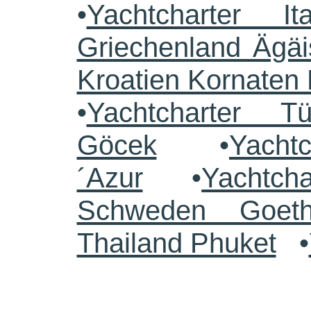
•
Yachtcharter Ita
Griechenland Ägäi
Kroatien Kornaten 
•
Yachtcharter 
Göcek
•
Yacht
´Azur
•
Yachtch
Schweden Goeth
Thailand Phuket
•
.