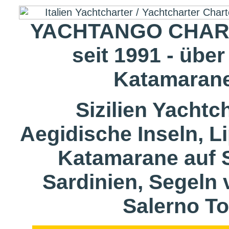
YACHTANGO CHART
seit 1991 - übe
Katamarane
Sizilien Yachtc
Aegidische Inseln, L
Katamarane auf 
Sardinien, Segeln
Salerno T