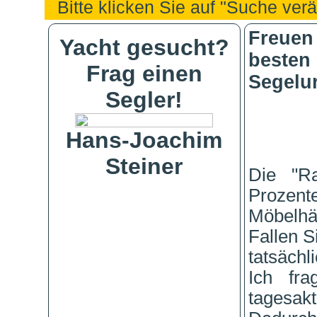
Bitte klicken Sie auf "Suche ve
Freuen 
Yacht gesucht?
beste
Frag einen
Segelur
Segler!
Hans-Joachim
Steiner
Die "Ra
Prozent
Möbelhä
Fallen S
tatsächl
Ich fra
tagesakt