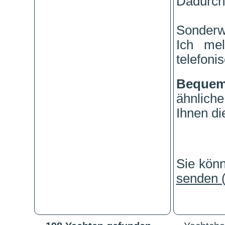
Dadurch 
Sonderw
Ich me
telefonis
Beque
ähnlich
Ihnen di
Sie kön
senden (