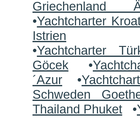
Griechenland 
•
Yachtcharter Kroa
Istrien
•
Yachtcharter Tü
Göcek
•
Yachtch
´Azur
•
Yachtchar
Schweden Goethe
Thailand Phuket
•
.